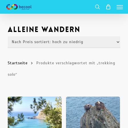
Spei
Zum
Hauptinhalt
Suche
springen
alleine wandern
Startseite
Produkte verschlagwortet mit „trekking
solo“