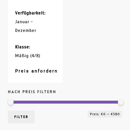
Verfügbarkeit:
Januar -
Dezember
Klasse:
Mäßig (4/8)
Preis anfordern
Nach Preis filtern
Min
Max
Preis:
€0
—
€580
Filter
Prei
Prei