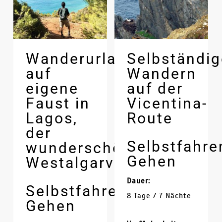
Wanderurlaub
Selbständi
auf
Wandern
eigene
auf der
Faust in
Vicentina-
Lagos,
Route
der
Selbstfahr
wunderschönen
Gehen
Westalgarve
Dauer:
Selbstfahrendes
8 Tage / 7 Nächte
Gehen