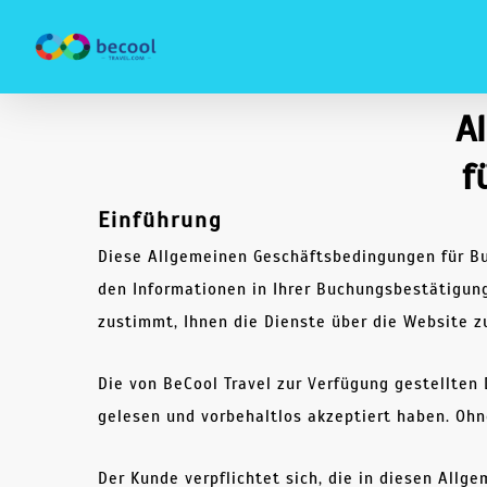
Zum
Hauptinhalt
Heim
»
Terms & amp; Bedingungen
springen
A
f
Einführung
Diese Allgemeinen Geschäftsbedingungen für Bu
den Informationen in Ihrer Buchungsbestätigung
zustimmt, Ihnen die Dienste über die Website z
Die von BeCool Travel zur Verfügung gestellte
gelesen und vorbehaltlos akzeptiert haben. Oh
Der Kunde verpflichtet sich, die in diesen All