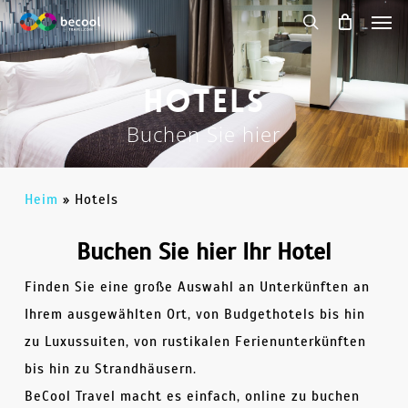
Spei
Zum
Hauptinhalt
Suche
springen
Hotels
Buchen Sie hier
Heim
»
Hotels
Buchen Sie hier Ihr Hotel
Finden Sie eine große Auswahl an Unterkünften an
Ihrem ausgewählten Ort, von Budgethotels bis hin
zu Luxussuiten, von rustikalen Ferienunterkünften
bis hin zu Strandhäusern.
BeCool Travel macht es einfach, online zu buchen