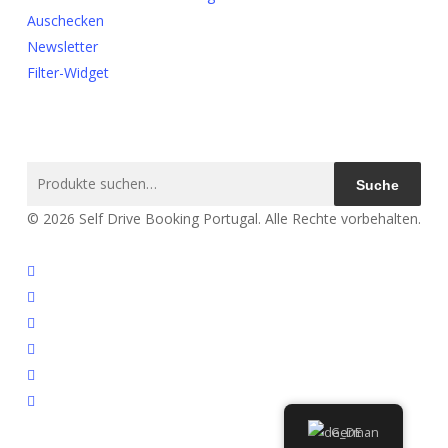
Auschecken
Newsletter
Filter-Widget
Suche
Suche
nach:
© 2026 Self Drive Booking Portugal. Alle Rechte vorbehalten.
twittern
Facebook
verlinktin
Youtube
Instagram
Email
German