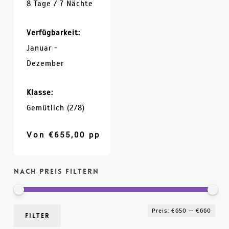
8 Tage / 7 Nächte
Verfügbarkeit:
Januar -
Dezember
Klasse:
Gemütlich (2/8)
Von
€
655,00
pp
Nach Preis filtern
Min
Max
Preis:
€650
—
€660
Filter
Prei
Prei