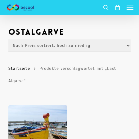
Spei
Zum
Hauptinhalt
Suche
springen
Ostalgarve
Startseite
Produkte verschlagwortet mit „East
Algarve“